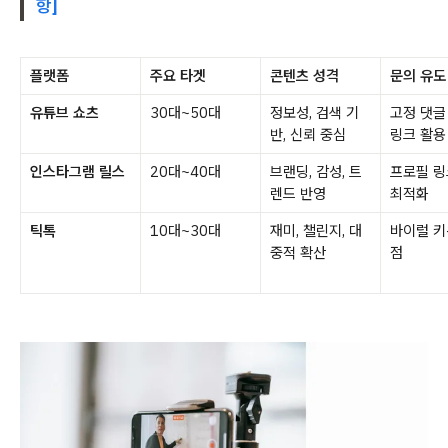
항]
플랫폼
주요 타겟
콘텐츠 성격
문의 유도
유튜브 쇼츠
30대~50대
정보성, 검색 기
고정 댓글
반, 신뢰 중심
링크 활용
인스타그램 릴스
20대~40대
브랜딩, 감성, 트
프로필 링
렌드 반영
최적화
틱톡
10대~30대
재미, 챌린지, 대
바이럴 키
중적 확산
점